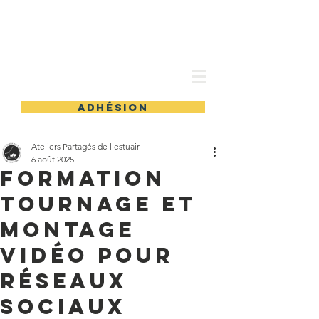
les Ateliers partagés
adhésion
Ateliers Partagés de l'estuair
6 août 2025
Formation
tournage et
montage
vidéo pour
réseaux
sociaux