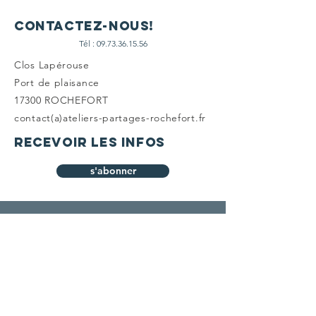
Contactez-nous!
Tél :
09.73.36.15.56
Clos Lapérouse
Port de
plaisance
17300 ROCHEFORT
contact(a)ateliers-partages-rochefort.fr
recevoir les infos
s'abonner
Mention Légale