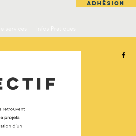
adhésion
e services
Infos Pratiques
ectif
e retrouvent
e projets
ration d’un