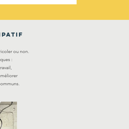
ipatif
ricoler ou non.
ques :
avail,
améliorer
s communs.