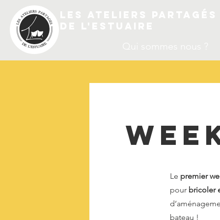
les Ateliers partagés
de l'estuaire
Qui sommes nous ?
Week
Le
premier we
pour
bricoler
d’aménagement 
bateau !