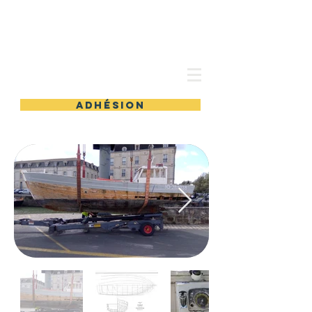
les Ateliers partagés
adhésion