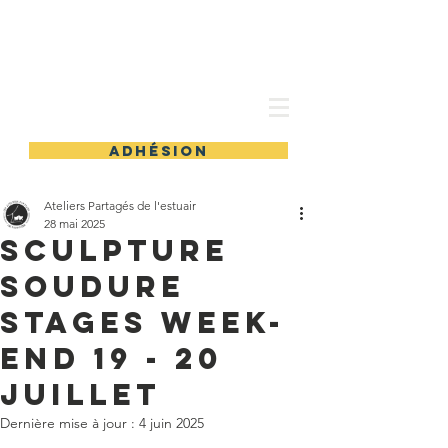
les Ateliers partagés
adhésion
Ateliers Partagés de l'estuair
28 mai 2025
Sculpture
Soudure
STAGES WEEK-
END 19 - 20
juillet
Dernière mise à jour :
4 juin 2025